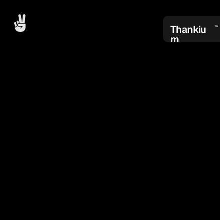
Thankiu
TM
m