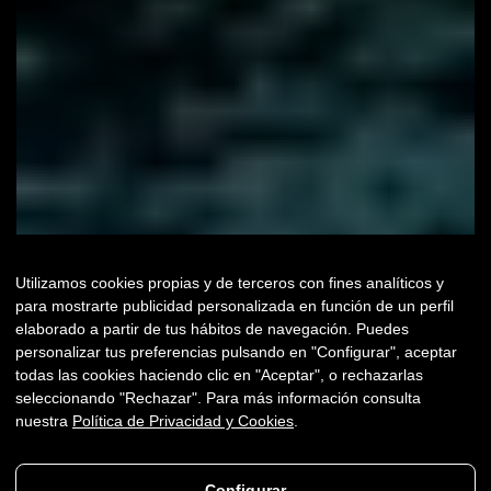
Utilizamos cookies propias y de terceros con fines analíticos y
para mostrarte publicidad personalizada en función de un perfil
elaborado a partir de tus hábitos de navegación. Puedes
personalizar tus preferencias pulsando en "Configurar", aceptar
todas las cookies haciendo clic en "Aceptar", o rechazarlas
seleccionando "Rechazar". Para más información consulta
nuestra
Política de Privacidad y Cookies
.
COMPOSITING
VFX
HAGAMOS
Configurar