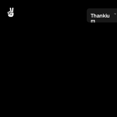
Thankiu
TM
m