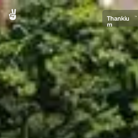
Thankiu
TM
m