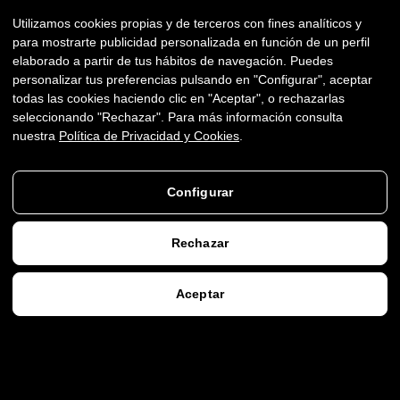
Utilizamos cookies propias y de terceros con fines analíticos y
para mostrarte publicidad personalizada en función de un perfil
elaborado a partir de tus hábitos de navegación. Puedes
personalizar tus preferencias pulsando en "Configurar", aceptar
todas las cookies haciendo clic en "Aceptar", o rechazarlas
seleccionando "Rechazar". Para más información consulta
TECNOLOGÍA
Y
DESARROLLO
A
nuestra
Política de Privacidad y Cookies
.
MEDIDA
LA
INNOVACIÓN
Configurar
NECESITA
Rechazar
MÉTODO
↓
↓
VER MÁS
Aceptar
AGENDAR VIDEOLLAMADA