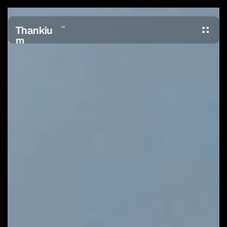
Thankiu
TM
m