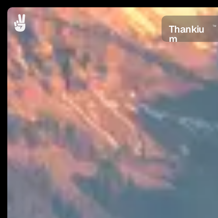
Thankiu
TM
m