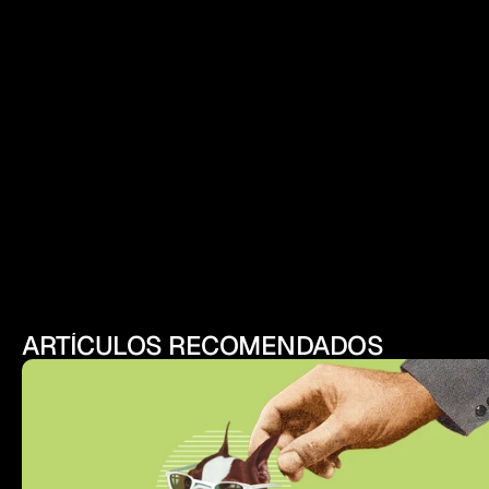
ARTÍCULOS RECOMENDADOS