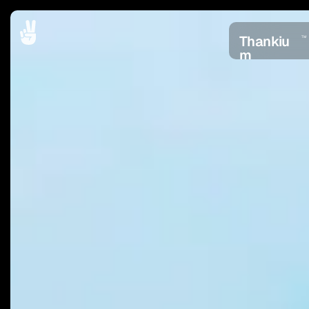
Thankiu
TM
m