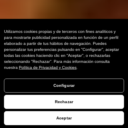
BOTS,
ASISTENTES
Y
MOTORES
DE
Utilizamos cookies propias y de terceros con fines analíticos y
RECOMENDACIÓN
para mostrarte publicidad personalizada en función de un perfil
CONVERSACIONES
elaborado a partir de tus hábitos de navegación. Puedes
personalizar tus preferencias pulsando en "Configurar", aceptar
CON
CEREBRO
todas las cookies haciendo clic en "Aceptar", o rechazarlas
(AUNQUE
NO
seleccionando "Rechazar". Para más información consulta
nuestra
Política de Privacidad y Cookies
.
SIEMPRE
HUMANO)
↓
MÁS
↓
Configurar
Rechazar
Aceptar
AGENDAR VIDEOLLAMADA