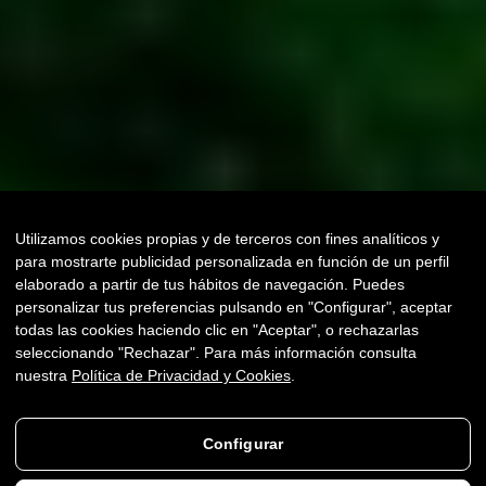
Utilizamos cookies propias y de terceros con fines analíticos y
para mostrarte publicidad personalizada en función de un perfil
elaborado a partir de tus hábitos de navegación. Puedes
personalizar tus preferencias pulsando en "Configurar", aceptar
CONEXIÓN
DE
PONENTES
REMOTOS
todas las cookies haciendo clic en "Aceptar", o rechazarlas
UNIDOS
PORLA
seleccionando "Rechazar". Para más información consulta
nuestra
Política de Privacidad y Cookies
.
MISMA
SEÑAL
↓
MÁS
↓
Configurar