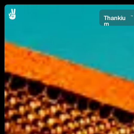
Thankiu
TM
m