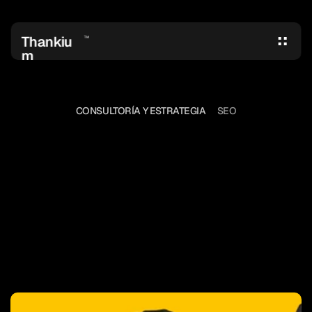
Thankiu
TM
m
CONSULTORÍA Y ESTRATEGIA
SEO
AGENCIA
DE
PUBLICIDAD,
PRIMEROS
EN
GOOGLE
Ya no hace falta deletrear, T-h-a-n-k-i-
u-m. “Pon agencia de publicidad en 
Google”. Si vendes posicionamiento 
debes estar posicionado. Para vender 
SEO hay que SErlO. 