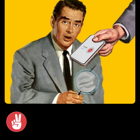
Thankium
/
20/1/14