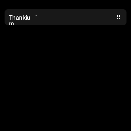
Thankiu
TM
m