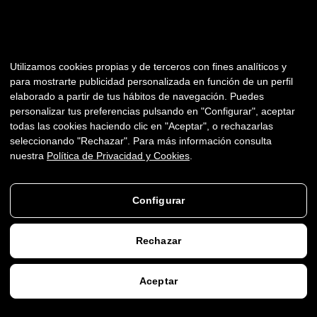
PRODUCCIÓN
DE
'MAKING
OF'
('BEHIND
THE
SCENES')
Utilizamos cookies propias y de terceros con fines analíticos y
ENTRE
para mostrarte publicidad personalizada en función de un perfil
elaborado a partir de tus hábitos de navegación. Puedes
BAMBALINAS
HABLEMOS DE TU PROYECTO
personalizar tus preferencias pulsando en "Configurar", aceptar
todas las cookies haciendo clic en "Aceptar", o rechazarlas
seleccionando "Rechazar". Para más información consulta
nuestra
Política de Privacidad y Cookies
.
Configurar
Rechazar
↓
MÁS
↓
Aceptar
AGENDAR VIDEOLLAMADA