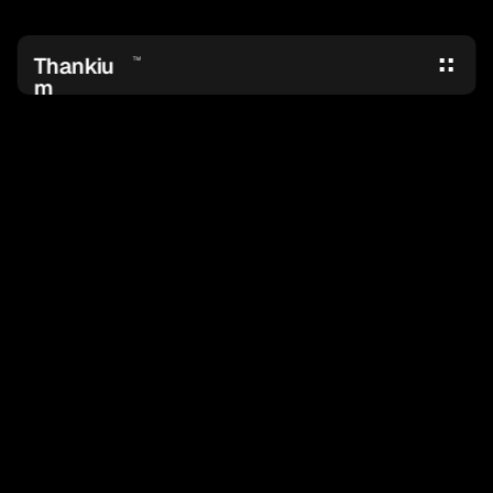
Thankiu
TM
m