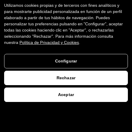
Utilizamos cookies propias y de terceros con fines analíticos y
LAS
COSAS
para mostrarte publicidad personalizada en función de un perfil
elaborado a partir de tus hábitos de navegación. Puedes
SALGAN
BIEN
HABLEMOS DE TU PROYECTO
personalizar tus preferencias pulsando en "Configurar", aceptar
todas las cookies haciendo clic en "Aceptar", o rechazarlas
seleccionando "Rechazar". Para más información consulta
nuestra
Política de Privacidad y Cookies
.
Configurar
Rechazar
↓
MÁS
↓
Aceptar
AGENDAR VIDEOLLAMADA