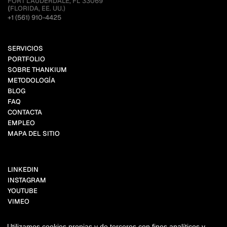
FORT LAUDERDALE, FL 33069
(
FLORIDA, EE. UU.)
+1 (561) 910-4425
SERVICIOS
PORTFOLIO
SOBRE THANKIUM
METODOLOGÍA
BLOG
FAQ
CONTACTA
EMPLEO
MAPA DEL SITIO
LINKEDIN
INSTAGRAM
YOUTUBE
VIMEO
FACEBOOK
BEHANCE
Utilizamos cookies propias y de terceros con fines analíticos y