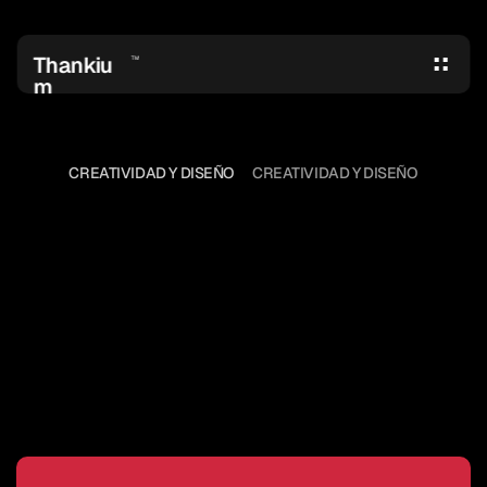
Thankiu
TM
m
CREATIVIDAD Y DISEÑO
CREATIVIDAD Y DISEÑO
¿QUIÉN
TRABAJA
EN
UNA
AGENCIA
DE
PUBLICIDAD?
El trabajo de una agencia no se 
soporta con números. La mayoría de 
las veces se trata de intuición, fe, 
actitud, duende. Y, por qué no, la 
vitalidad del niño interior.