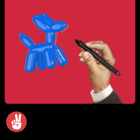
Thankium
/
16/2/16