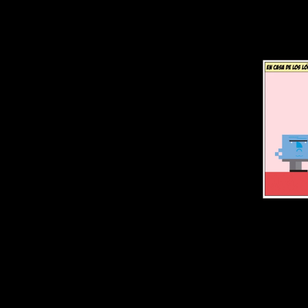
Presenta
su mane
porque t
Llega u
muerto,
estanca
y renace