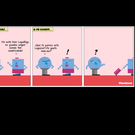
mos a los Lóguez, que os van a explicar lo que es el 
res
ra. Os recomendamos que estéis muy atentos a sus and
odo lo que le pasa a los Lóguez, puede pasarle a vuestr
n momento en la vida de una marca en el que cae en 
un p
 de no retorno.
 Cuando tu 
marca
 entra en esta fase de 
miento, entonces puedes tomar dos caminos: borrarla d
r con otra imagen, otros valores, e incluso otro área de n