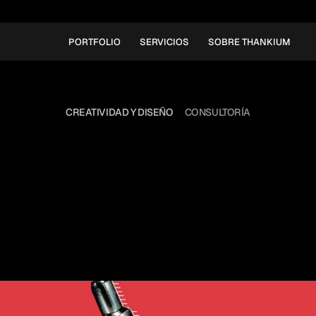
PORTFOLIO
SERVICIOS
SOBRE THANKIUM
CREATIVIDAD Y DISEÑO
CONSULTORÍA
LÓGUEZ
OS
EXPLICA
RESTYLING'
DE
UN
LO
rrar del mapa una marca y el ‘rebranding’
te de magia una opción, el ‘restyling’. Al
el clásico renovarse o morir.