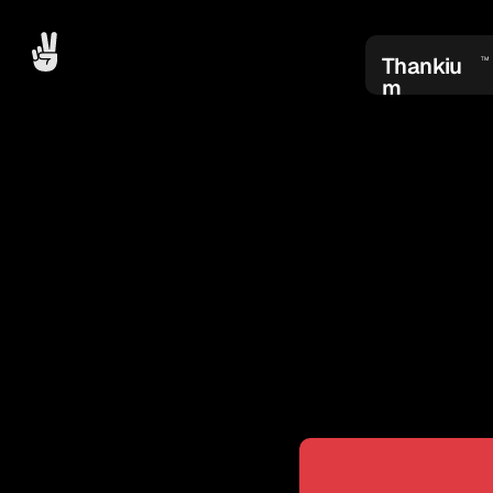
Thankiu
TM
m
LOS
'
Entre bo
como por ar