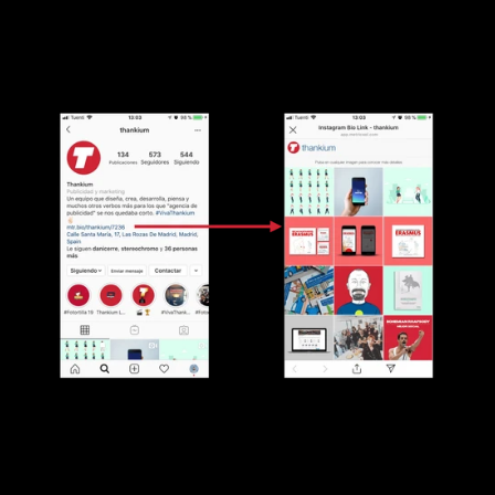
Truqui total: 
combina 
Linktree
 y 
Link en 
Instagram
 para tener varios enlaces fijos y además 
los de las publicaciones.