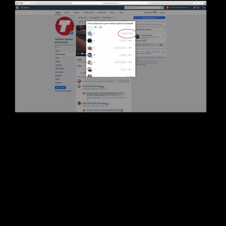
6. CÓMO USAR TWITTER PARA CONSEGUIR 
MÁS CLICS
Si alguna vez has creado una campaña en Twitter 
Ads seguro que conoces qué son las Twitter Card. 