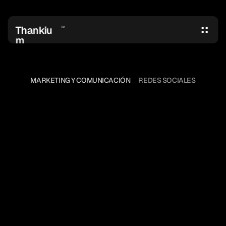
Thankiu
TM
m
MARKETING Y COMUNICACIÓN
REDES SOCIALES
10
TRUCOS
PARA
REDES
SOCIALES
Hace años sólo utilizábamos las 
redes para compartir fotos y cotillear 
a los ex. Poco a poco se han 
convertido en una profesión. En 2019, 
nuestro visionario David ya sabía que 
no íbamos a poder vivir sin ellas.