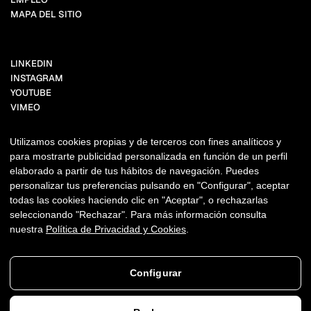
MAPA DEL SITIO
LINKEDIN
INSTAGRAM
YOUTUBE
VIMEO
FACEBOOK
BEHANCE
Utilizamos cookies propias y de terceros con fines analíticos y
TIKTOK
para mostrarte publicidad personalizada en función de un perfil
X.COM
elaborado a partir de tus hábitos de navegación. Puedes
PINTEREST
personalizar tus preferencias pulsando en "Configurar", aceptar
todas las cookies haciendo clic en "Aceptar", o rechazarlas
NEWSLETTER
seleccionando "Rechazar". Para más información consulta
nuestra
Política de Privacidad y Cookies
.
Copyright ©2011-2026 THANKIUM
AVISO LEGAL
PRIVACIDAD + COOKIES
DERECHOS DE AUTOR, MARCAS Y USOS.
Configurar