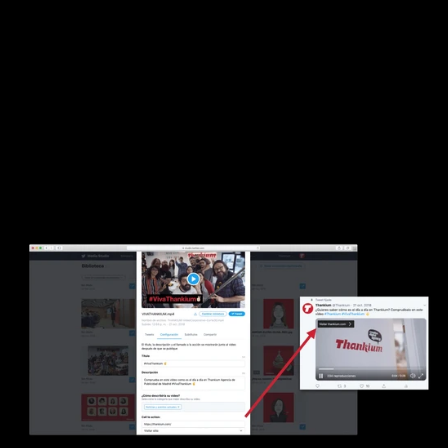
¿Cómo hacerlo? 
Con Media Studio, la biblioteca 
de medios en la que se aloja todo el contenido 
audiovisual que publicas en Twitter.
 Haz clic en 
subir contenido multimedia y añade tu vídeo. En la 
configuración del vídeo podrás encontrar diferentes 
opciones para enriquecer la forma en que se 
comparte el contenido.
Así está configurado el vídeo que encontrarás en 
el
tuit fijado de 
nuestro perfil
 de Twitter.