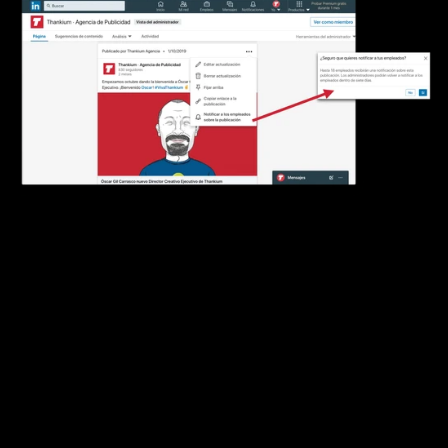
en una multinacional con miles de empleados?
5. CÓMO CONSEGUIR MÁS ‘LIKES’ EN 
FACEBOOK
En Facebook podemos encontrar un 
modelo de 
anuncios destinado a conseguir que las páginas 
de empresa puedan conseguir un mayor número 