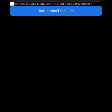
He leído
el aviso legal
y acepto la
política de privacidad *
Hablar con Thankium