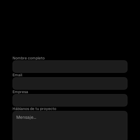
las webs de las películas de los Oscar, los que aún juegan al 
pinball y las que aún juegan al PacMan. Cada persona tiene 
una historia, una forma de mirar el trabajo y un modo de 
resolverlas. Si quieres hablar con alguien en concreto o 
necesitas que te guiemos hacia la persona adecuada, 
escríbenos y te ayudaremos.
Nombre completo
Email
RESPUESTA RÁPIDA
Un miembro del equipo se pondrá en contacto contigo muy 
Empresa
pronto.
PRÓXIMOS PASOS
Te proponemos un alcance, plazos y presupuesto claros.
Háblanos de tu proyecto