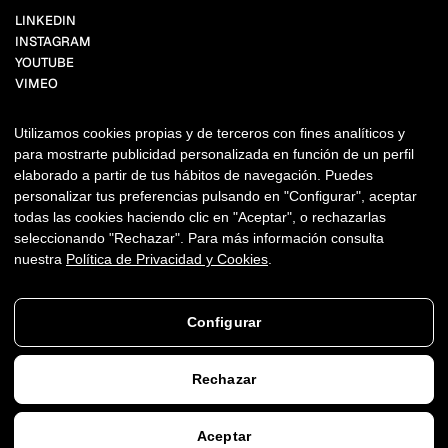
LINKEDIN
INSTAGRAM
YOUTUBE
VIMEO
FACEBOOK
BEHANCE
Utilizamos cookies propias y de terceros con fines analíticos y
TIKTOK
para mostrarte publicidad personalizada en función de un perfil
X.COM
elaborado a partir de tus hábitos de navegación. Puedes
PINTEREST
personalizar tus preferencias pulsando en "Configurar", aceptar
todas las cookies haciendo clic en "Aceptar", o rechazarlas
NEWSLETTER
seleccionando "Rechazar". Para más información consulta
nuestra
Política de Privacidad y Cookies
.
Copyright ©2011-2026 THANKIUM
AVISO LEGAL
PRIVACIDAD + COOKIES
DERECHOS DE AUTOR, MARCAS Y USOS.
Configurar
Rechazar
Aceptar
AGENDAR VIDEOLLAMADA