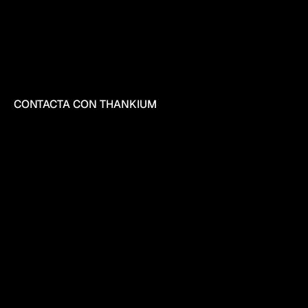
CONTACTA CON THANKIUM
DESCUBRE
QUIÉN
ES
QUIÉN
ANTES
DE
Somos los de la tortilla los viernes, las del futbolín en los 
ESCRIBIRNOS
descansos de después de comer, los que tienen mil muñecos 
encima de la mesa, las que cada año reparten los premios a 