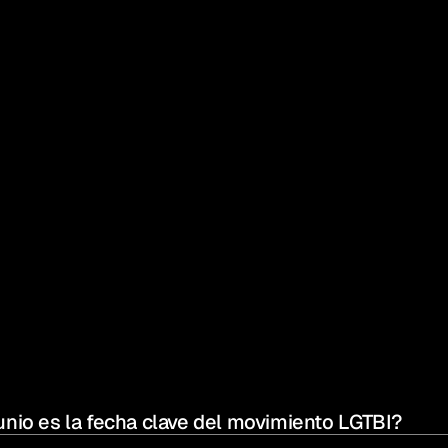
s han realizado numerosas acciones, entre ellas la edici
 de su icónica botella con la bandera arcoíris.
mo seas en Thankium tienes un hueco. Conscientes de 
da 
mucho por hacer
, desde hace varios años celebramos
ional del Orgullo LGTBI con publicaciones en redes socia
 recomendación para esta edición es: 
comunicar con 
cia.
unio es la fecha clave del movimiento LGTBI?