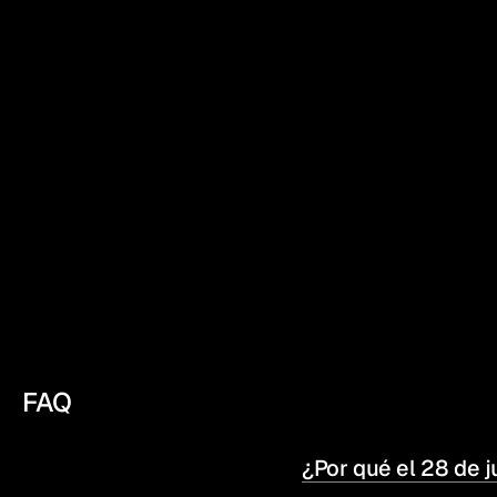
creativo
especial
Seas co
nos que
Internac
Nuestra
coheren
FAQ
¿Por qué el 28 de j