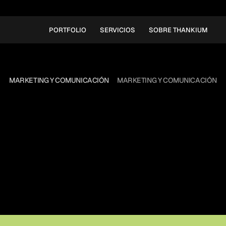
PORTFOLIO
SERVICIOS
SOBRE THANKIUM
MARKETING Y COMUNICACIÓN
MARKETING Y COMUNICACIÓN
ÍA
INTERNACIONAL
D
ORGULLO
LGTBI
s algunas campañas de marcas que apoy
a diversidad sexual de manera coherente. 
sus valores lo han comunicado con excele
manera natural. 