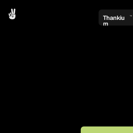
Thankiu
TM
m
D
Repasamo
apoyado l
parte de 