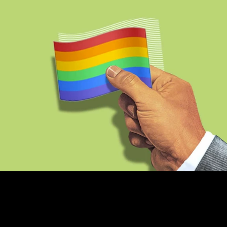
z
/
26 de mayo de 2020
/
Lectura:
3 