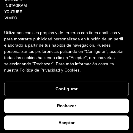
INSTAGRAM
YOUTUBE
VIMEO
FACEBOOK
BEHANCE
Utilizamos cookies propias y de terceros con fines analíticos y
TIKTOK
para mostrarte publicidad personalizada en función de un perfil
X.COM
elaborado a partir de tus hábitos de navegación. Puedes
PINTEREST
personalizar tus preferencias pulsando en "Configurar", aceptar
todas las cookies haciendo clic en "Aceptar", o rechazarlas
NEWSLETTER
seleccionando "Rechazar". Para más información consulta
nuestra
Política de Privacidad y Cookies
.
Copyright ©2011-2026 THANKIUM
AVISO LEGAL
PRIVACIDAD + COOKIES
DERECHOS DE AUTOR, MARCAS Y USOS.
Configurar
Rechazar
Aceptar
AGENDAR VIDEOLLAMADA