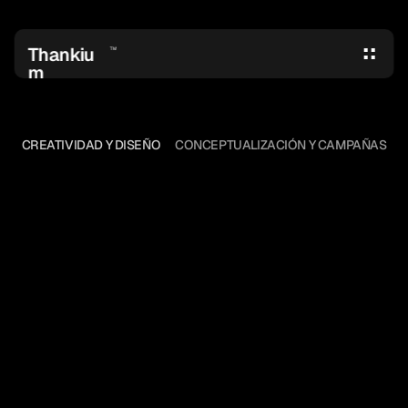
Thankiu
TM
m
CREATIVIDAD Y DISEÑO
CONCEPTUALIZACIÓN Y CAMPAÑAS
DIRECTORES
CREATIVOS
SIN
FRONTERAS
Los ciudadanos han tomado el control 
de la publicidad. Eso es CATS, una 
original iniciativa que nos recuerda 
que ni las experiencias ni las 
relaciones se pueden comprar. Son 
nuestro bien más preciado.