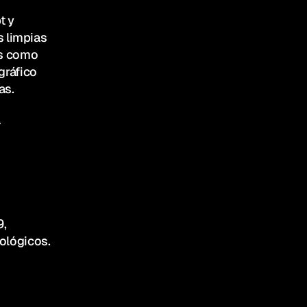
 y 
 limpias 
s como 
gráfico 
as.
 
, 
ológicos.