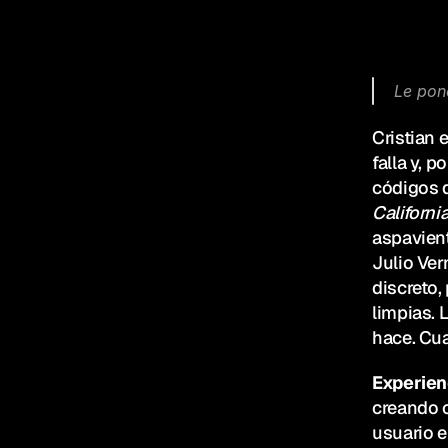
Le pon
Cristian 
falla y, p
códigos d
Californi
aspavient
Julio Ver
discreto, 
limpias. 
hace. Cua
Experien
creando c
usuario e