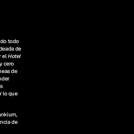
do todo 
odeada de 
 el 
Hotel 
y cero 
neas de 
oder 
s 
 lo que 
nkium, 
cia de 