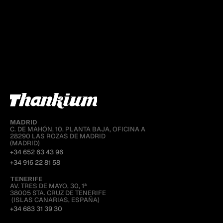
inicio
sobre thankium
equipo
cristian martínez
MADRID
C. DE MAHÓN, 10. PLANTA BAJA, OFICINA A
28290 LAS ROZAS DE MADRID
(MADRID)
+34 652 63 43 96
+34 916 22 81 58
TENERIFE
AV. TRES DE MAYO, 30, 1ª
38005 STA. CRUZ DE TENERIFE
 (ISLAS CANARIAS, ESPAÑA)
+34 683 31 39 30