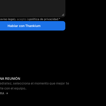
 aviso legal
y acepto la
política de privacidad *
Hablar con Thankium
NA REUNIÓN
ediatez, selecciona el momento que mejor te 
te con el equipo..
ORA  →