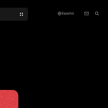
Select Language
Español