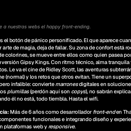
e a nuestras webs el happy front-ending.
es el botón de pánico personificado. El que aparece cuan
or arte de magia, deja de fallar. Su zona de confort está r
e colorines, se mueve entre ellos como quien pasea por
a
 versión Gipsy Kings. Con ritmo técnico, alma tranquila 
os. Le va el cine de Ridley Scott, las aventuras subterrá
ne (normal) y los retos que otros evitan. Tiene un superp
pero infalible: convierte 
marrones
 digitales en solucione
Los 
plumillas
 (perdón aquí son 
copys
), no sabrán explicar
ndo él no está, todo tiembla. Hasta el wifi.
cia: 
Más de 6 años como desarrollador 
front-end 
en Tha
omponentes funcionales e integrando diseño y experien
n plataformas web y 
responsive
.