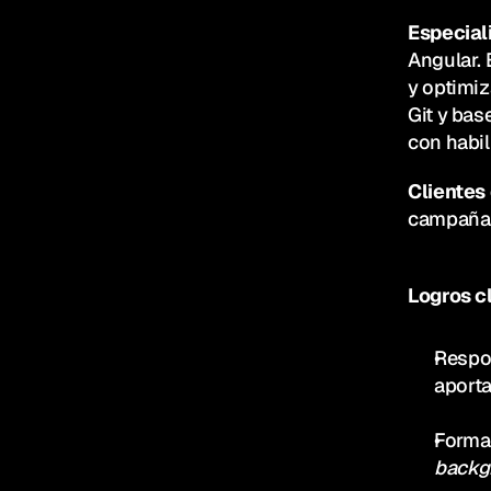
Especial
Angular. 
y optimiz
Git y ba
con habil
Clientes
campañas
Logros c
Respon
aporta
backg