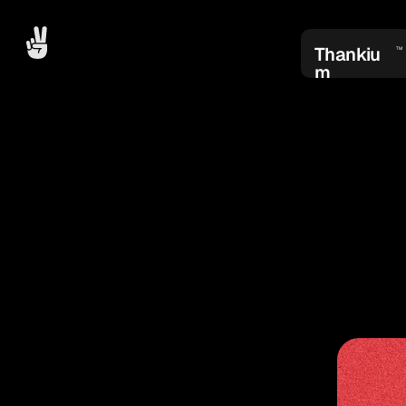
Thankiu
TM
m