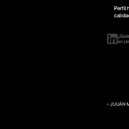
Perfil
calida
¿Quie
en Li
‹ JULIÁN