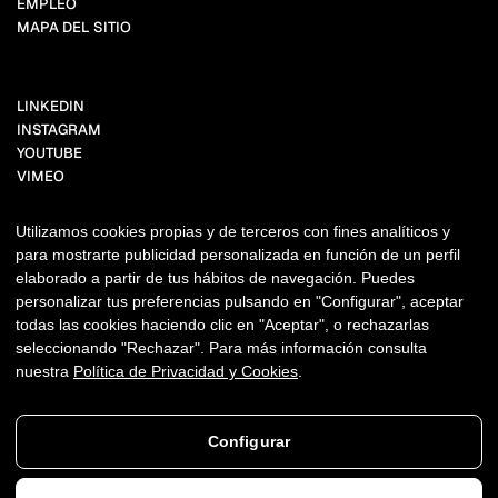
EMPLEO
MAPA DEL SITIO
LINKEDIN
INSTAGRAM
YOUTUBE
VIMEO
FACEBOOK
BEHANCE
Utilizamos cookies propias y de terceros con fines analíticos y
TIKTOK
para mostrarte publicidad personalizada en función de un perfil
X.COM
elaborado a partir de tus hábitos de navegación. Puedes
PINTEREST
personalizar tus preferencias pulsando en "Configurar", aceptar
todas las cookies haciendo clic en "Aceptar", o rechazarlas
NEWSLETTER
seleccionando "Rechazar". Para más información consulta
nuestra
Política de Privacidad y Cookies
.
Copyright ©2011-2026 THANKIUM
AVISO LEGAL
PRIVACIDAD + COOKIES
DERECHOS DE AUTOR, MARCAS Y USOS.
Configurar