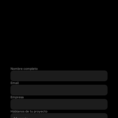
QUIÉN
ANTES
DE
Somos los de la tortilla los viernes, las del futbolín en los 
ESCRIBIRNOS
descansos de después de comer, los que tienen mil muñecos 
encima de la mesa, las que cada año reparten los premios a 
las webs de las películas de los Oscar, los que aún juegan al 
pinball y las que aún juegan al PacMan. Cada persona tiene 
una historia, una forma de mirar el trabajo y un modo de 
resolverlas. Si quieres hablar con alguien en concreto o 
necesitas que te guiemos hacia la persona adecuada, 
escríbenos y te ayudaremos.
Nombre completo
Email
RESPUESTA RÁPIDA
Un miembro del equipo se pondrá en contacto contigo muy 
Empresa
pronto.
PRÓXIMOS PASOS
Te proponemos un alcance, plazos y presupuesto claros.
Háblanos de tu proyecto