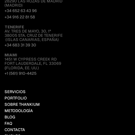
28290 LAS ROZAS DE MADRID
(MADRID)
+34 652 63 43 96
+34 916 22 81 58
TENERIFE
AV. TRES DE MAYO, 30, 1ª
38005 STA. CRUZ DE TENERIFE
 (ISLAS CANARIAS, ESPAÑA)
+34 683 31 39 30
MIAMI 
1451 W CYPRESS CREEK RD
FORT LAUDERDALE, FL 33069
(
FLORIDA, EE. UU.)
+1 (561) 910-4425
SERVICIOS
PORTFOLIO
SOBRE THANKIUM
METODOLOGÍA
BLOG
FAQ
CONTACTA