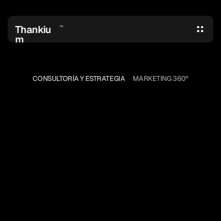
Thankiu
TM
m
CONSULTORÍA Y ESTRATEGIA
MARKETING 360º
MARKETING
DE
CONTENIDOS,
TÚ
ERES
EL
REY
Si el contenido es el rey, el texto es 
uno de los caballeros de la mesa 
redonda. Pero, ¿qué es el contenido? 
Pues todo lo que cabe en una web. 
Con todo esto debemos enamorar al 
usuario.