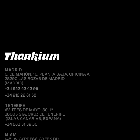
Si buscas inmediatez, selecciona el momento que mejor te 
VER OFERTAS DE EMPLEO →
Nos interesa colaborar con empresas que sumen criterio, 
encaje y reúnete con el equipo..
calidad y compromiso.
ELIGE DÍA Y HORA  →
CONTACTA CON COMPRAS  →
inicio
sobre thankium
equipo
helena gonzález-alberto
MADRID
C. DE MAHÓN, 10. PLANTA BAJA, OFICINA A
28290 LAS ROZAS DE MADRID
(MADRID)
+34 652 63 43 96
+34 916 22 81 58
TENERIFE
AV. TRES DE MAYO, 30, 1ª
38005 STA. CRUZ DE TENERIFE
 (ISLAS CANARIAS, ESPAÑA)
+34 683 31 39 30
MIAMI 
1451 W CYPRESS CREEK RD