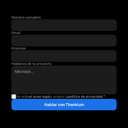
Nombre completo
Email
RESPUESTA RÁPIDA
Un miembro del equipo se pondrá en contacto contigo muy 
Empresa
pronto.
PRÓXIMOS PASOS
Te proponemos un alcance, plazos y presupuesto claros.
Háblanos de tu proyecto
He leído
el aviso legal
y acepto la
política de privacidad *
Hablar con Thankium