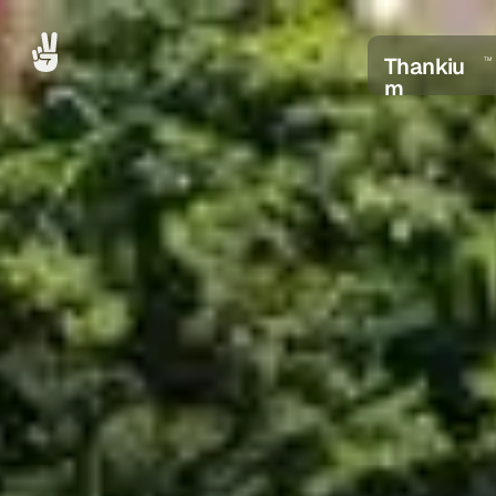
Thankiu
TM
m