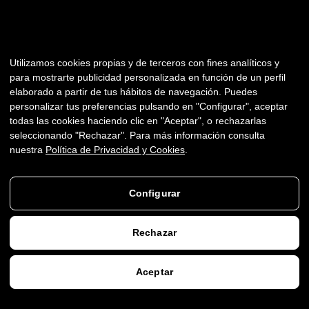
Utilizamos cookies propias y de terceros con fines analíticos y
para mostrarte publicidad personalizada en función de un perfil
elaborado a partir de tus hábitos de navegación. Puedes
personalizar tus preferencias pulsando en "Configurar", aceptar
todas las cookies haciendo clic en "Aceptar", o rechazarlas
seleccionando "Rechazar". Para más información consulta
nuestra
Política de Privacidad y Cookies
.
Configurar
Rechazar
Aceptar
AGENDAR VIDEOLLAMADA