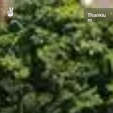
Thankiu
TM
m