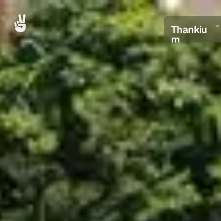
Thankiu
TM
m